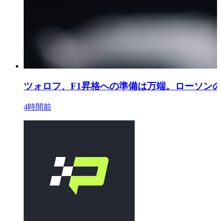
ツォロフ、F1昇格への準備は万端。ローソン
4時間前