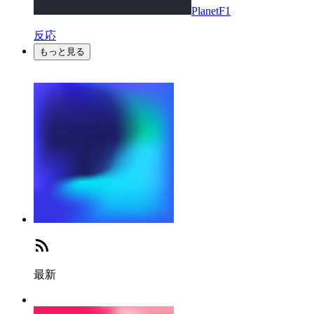
PlanetF1
反応
もっと見る
最新