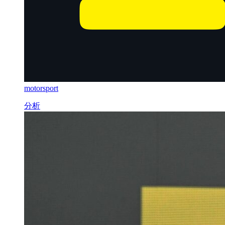
motorsport
分析