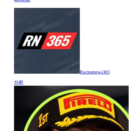
Racingnews365
分析