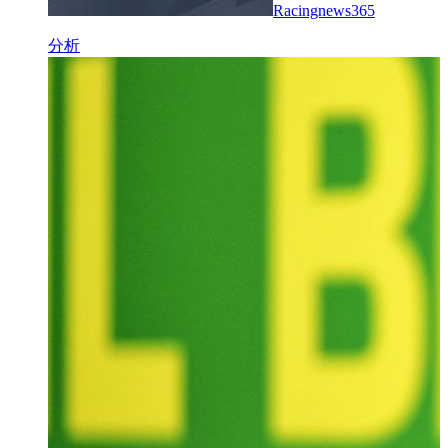
Racingnews365
分析