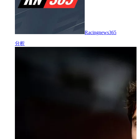
Racingnews365
分析