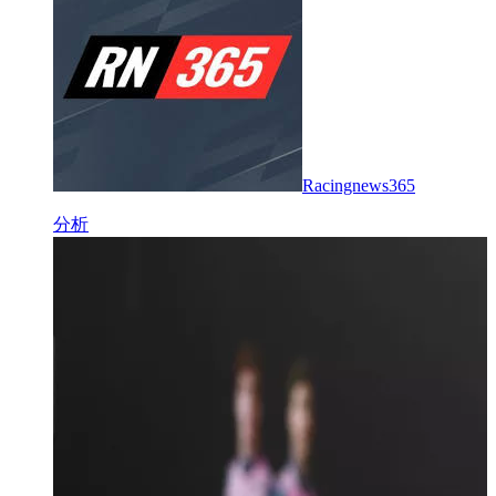
Racingnews365
分析