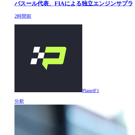
バスール代表、FIAによる独立エンジンサプ
2時間前
PlanetF1
分析