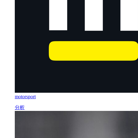
motorsport
分析