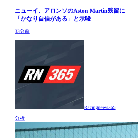
ニューイ、アロンソのAston Martin残留に
「かなり自信がある」と示唆
33分前
Racingnews365
分析