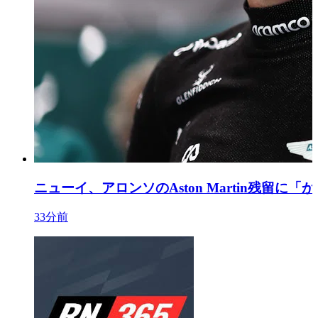
ニューイ、アロンソのAston Martin残留に
33分前