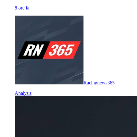
8 ore fa
Racingnews365
Analysis