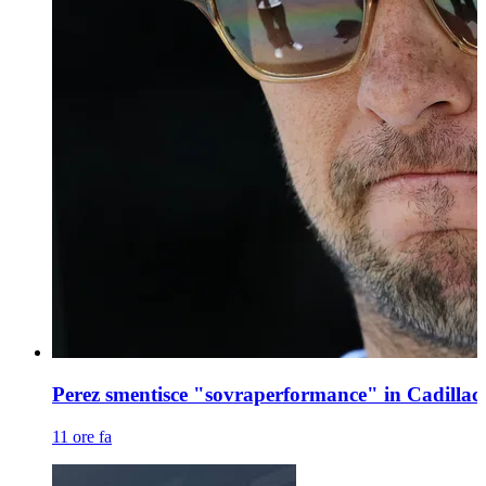
Perez smentisce "sovraperformance" in Cadillac
11 ore fa